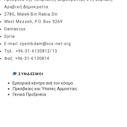
Αραβική Δημοκρατία
278G, Malek Bin Rabia Str.
West Mezzeh, P.O. Box 9269
Damascus
Syria
E-mail: cyembdam@scs-net-org
Τηλ.: +96-31-6130812/13
Φαξ: +96-31-6130814
ΣΎΝΔΕΣΜΟΙ
Εμπορικά κέντρα ανά τον κόσμο
Πρεσβείες και Ύπατες Αρμοστίες
Γενικά Προξενεία