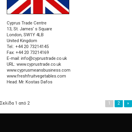
Cyprus Trade Centre
13, St. James’ s Square
London, SW1Y 4LB
United Kingdom
Tel.: +44 20 73214145
Fax: +44 20 73214169
E-mail:
info@cyprustrade.co.uk
URL: www.cyprustrade.co.uk
www.cyprusmeansbusiness.com
www.freshfruitvegetables.com
Head: Mr. Kostas Dafos
Σελίδα 1 από 2
1
2
»