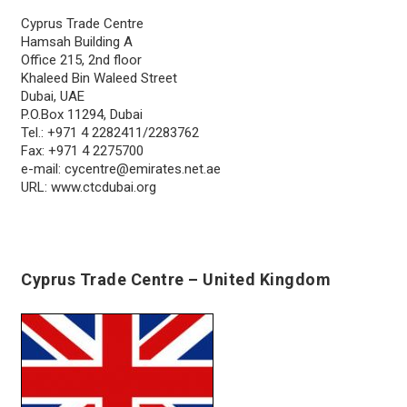
Cyprus Trade Centre
Hamsah Building A
Office 215, 2nd floor
Khaleed Bin Waleed Street
Dubai, UAE
P.O.Box 11294, Dubai
Tel.: +971 4 2282411/2283762
Fax: +971 4 2275700
e-mail:
cycentre@emirates.net.ae
URL: www.ctcdubai.org
Cyprus Trade Centre – United Kingdom