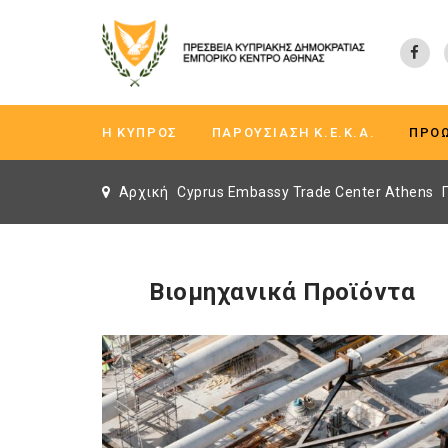
Η ΚΎΠΡΟΣ
ΠΑΡΟΥΣΊΑΣΗ K.Ε.Κ.A.
ΠΡΟ
Αρχική
Cyprus Embassy Trade Center Athens
Βιομηχανικά Προϊόντα