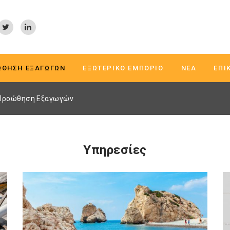
ΏΘΗΣΗ ΕΞΑΓΩΓΏΝ
ΕΞΩΤΕΡΙΚΌ ΕΜΠΌΡΙΟ
ΝΈΑ
ΕΠΙ
Προώθηση Εξαγωγών
Υπηρεσίες