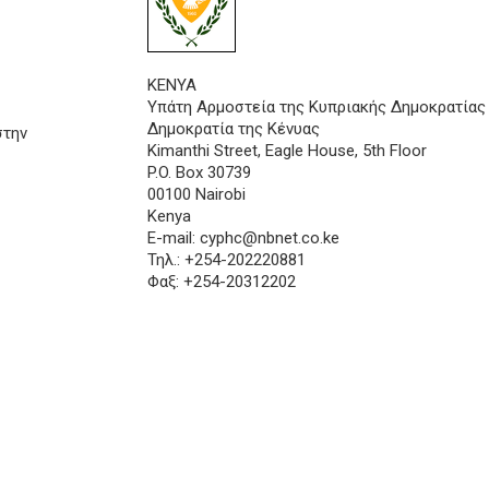
ΚΕΝΥΑ
Υπάτη Αρμοστεία της Κυπριακής Δημοκρατίας
Δημοκρατία της Κένυας
στην
Kimanthi Street, Eagle House, 5th Floor
P.O. Box 30739
00100 Nairobi
Kenya
E-mail:
cyphc@nbnet.co.ke
Τηλ.: +254-202220881
Φαξ: +254-20312202