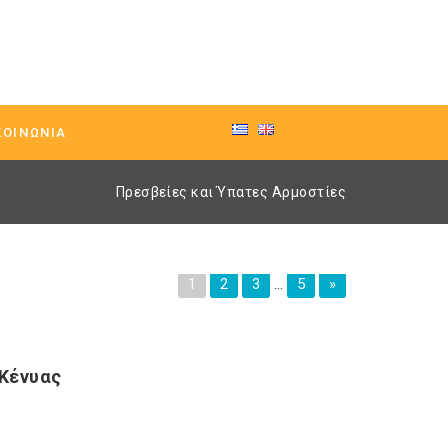
ΚΟΙΝΩΝΊΑ
Πρεσβείες και Ύπατες Αρμοστίες
1
2
3
…
5
»
 Κένυας