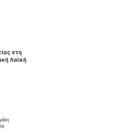
ίας στη
ική Λαϊκή
γάλη
ία