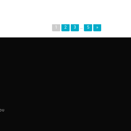
1
2
3
…
5
»
ου