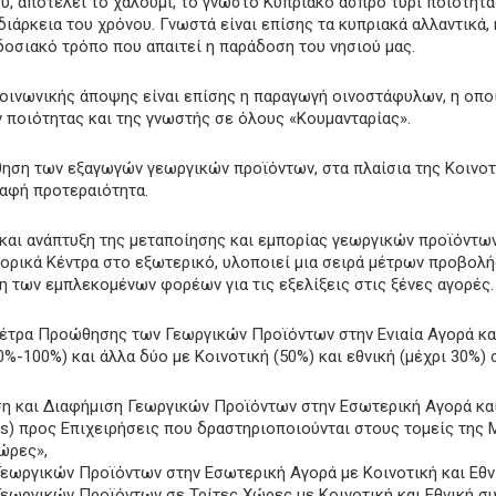
, αποτελεί το χαλούμι, το γνωστό Κυπριακό άσπρο τυρί ποιότητα
ιάρκεια του χρόνου. Γνωστά είναι επίσης τα κυπριακά αλλαντικά, 
δοσιακό τρόπο που απαιτεί η παράδοση του νησιού μας.
κοινωνικής άποψης είναι επίσης η παραγωγή οινοστάφυλων, η οποία
 ποιότητας και της γνωστής σε όλους «Κουμανταρίας».
ηση των εξαγωγών γεωργικών προϊόντων, στα πλαίσια της Κοινοτι
σαφή προτεραιότητα.
και ανάπτυξη της μεταποίησης και εμπορίας γεωργικών προϊόντω
πορικά Κέντρα στο εξωτερικό, υλοποιεί μια σειρά μέτρων προβολ
 των εμπλεκομένων φορέων για τις εξελίξεις στις ξένες αγορές.
έτρα Προώθησης των Γεωργικών Προϊόντων στην Ενιαία Αγορά και 
%-100%) και άλλα δύο με Κοινοτική (50%) και εθνική (μέχρι 30%) 
η και Διαφήμιση Γεωργικών Προϊόντων στην Εσωτερική Αγορά και
s) προς Επιχειρήσεις που δραστηριοποιούνται στους τομείς της
ώρες»,
εωργικών Προϊόντων στην Εσωτερική Αγορά με Κοινοτική και Εθν
εωργικών Προϊόντων σε Τρίτες Χώρες με Κοινοτική και Εθνική σ