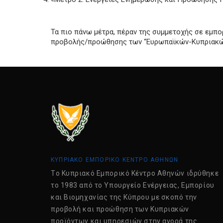
Τα πιο πάνω μέτρα, πέραν της συμμετοχής σε εμπ
προβολής/προώθησης των “Ευρωπαϊκών-Κυπριακών
ΚΥΠΡΙΑΚΟ ΕΜΠΟΡΙΚΟ ΚΕΝΤΡΟ ΑΘΗΝΩΝ
Tο Κυπριακό Εμπορικό Κέντρο Αθηνών ιδρύθηκε
το 1983 από το Υπουργείο Ενέργειας, Εμπορίου
και Βιομηχανίας της Κύπρου με σκοπό την
προβολή και προώθηση των Κυπριακών
προϊόντων και υπηρεσιών στην αγορά της