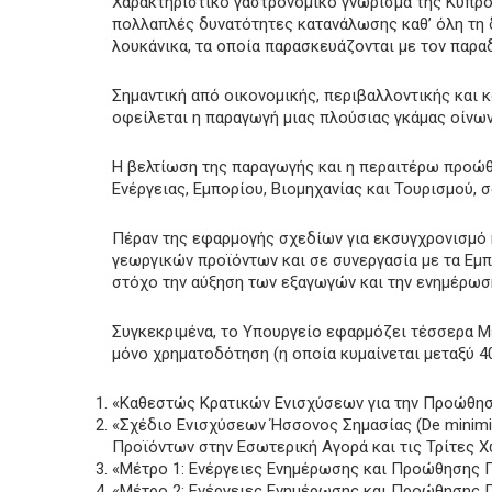
Χαρακτηριστικό γαστρονομικό γνώρισμα της Κύπρου
πολλαπλές δυνατότητες κατανάλωσης καθ’ όλη τη δ
λουκάνικα, τα οποία παρασκευάζονται με τον παρα
Σημαντική από οικονομικής, περιβαλλοντικής και 
οφείλεται η παραγωγή μιας πλούσιας γκάμας οίνων
Η βελτίωση της παραγωγής και η περαιτέρω προώθ
Ενέργειας, Εμπορίου, Βιομηχανίας και Τουρισμού, 
Πέραν της εφαρμογής σχεδίων για εκσυγχρονισμό 
γεωργικών προϊόντων και σε συνεργασία με τα Εμ
στόχο την αύξηση των εξαγωγών και την ενημέρωση
Συγκεκριμένα, το Υπουργείο εφαρμόζει τέσσερα Μ
μόνο χρηματοδότηση (η οποία κυμαίνεται μεταξύ 40
«Καθεστώς Κρατικών Ενισχύσεων για την Προώθησ
«Σχέδιο Ενισχύσεων Ήσσονος Σημασίας (De minimi
Προϊόντων στην Εσωτερική Αγορά και τις Τρίτες Χ
«Μέτρο 1: Ενέργειες Ενημέρωσης και Προώθησης Γ
«Μέτρο 2: Ενέργειες Ενημέρωσης και Προώθησης Γ