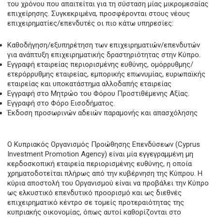
του χρόνου που απαιτείται για τη σύσταση μίας μικρομεσαίας
επιχείρησης. Συγκεκριμένα, προσφέρονται στους νέους
επιχειρηματίες/επενδυτές οι πιο κάτω υπηρεσίες:
Καθοδήγηση/εξυπηρέτηση των επιχειρηματιών/επενδυτών
για ανάπτυξη επιχειρηματικής δραστηριότητας στην Κύπρο.
Εγγραφή εταιρείας περιορισμένης ευθύνης, ομόρρυθμης/
ετερόρρυθμης εταιρείας, εμπορικής επωνυμίας, ευρωπαϊκής
εταιρείας και υποκατάστημα αλλοδαπής εταιρείας
Εγγραφή στο Μητρώο του Φόρου Προστιθέμενης Αξίας.
Εγγραφή στο Φόρο Εισοδήματος.
Έκδοση προσωρινών αδειών παραμονής και απασχόλησης
Ο Κυπριακός Οργανισμός Προώθησης Επενδύσεων (Cyprus
Investment Promotion Agency) είναι μία εγγεγραμμένη μη
κερδοσκοπική εταιρεία περιορισμένης ευθύνης, η οποία
χρηματοδοτείται πλήρως από την κυβέρνηση της Κύπρου. Η
κύρια αποστολή του Οργανισμού είναι να προβάλει την Κύπρο
ως ελκυστικό επενδυτικό προορισμό και ως διεθνές
επιχειρηματικό κέντρο σε τομείς προτεραιότητας της
κυπριακής οικονομίας, όπως αυτοί καθορίζονται στο