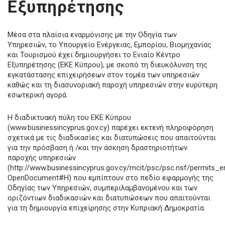
Εξυπηρέτησης
Μέσα στα πλαίσια εναρμόνισης με την Οδηγία των
Υπηρεσιών, το Υπουργείο Ενέργειας, Εμπορίου, Βιομηχανίας
και Τουρισμού έχει δημιουργήσει το Ενιαίο Κέντρο
Εξυπηρέτησης (ΕΚΕ Κύπρου), με σκοπό τη διευκόλυνση της
εγκατάστασης επιχειρήσεων στον τομέα των υπηρεσιών
καθώς και τη διασυνοριακή παροχή υπηρεσιών στην ευρύτερη
εσωτερική αγορά.
Η διαδικτυακή πύλη του ΕΚΕ Κύπρου
(www.businessincyprus.gov.cy) παρέχει εκτενή πληροφόρηση
σχετικά με τις διαδικασίες και διατυπώσεις που απαιτούνται
για την πρόσβαση ή /και την άσκηση δραστηριοτήτων
παροχής υπηρεσιών
(http://www.businessincyprus.gov.cy/mcit/psc/psc.nsf/permits_
OpenDocument#H) που εμπίπτουν στο πεδίο εφαρμογής της
Οδηγίας των Υπηρεσιών, συμπεριλαμβανομένου και των
οριζόντιων διαδικασιών και διατυπώσεων που απαιτούνται
για τη δημιουργία επιχείρησης στην Κυπριακή Δημοκρατία.