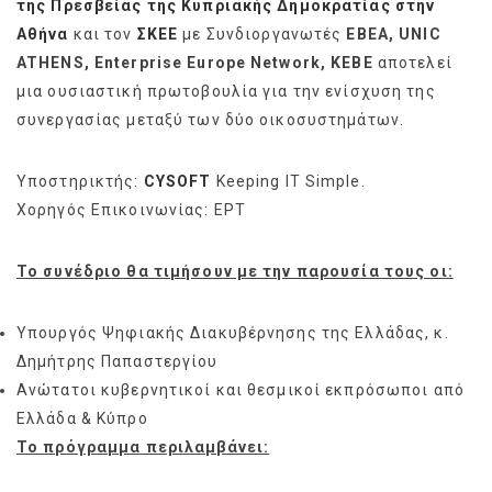
της Πρεσβείας της Κυπριακής Δημοκρατίας στην
Αθήνα
και τον
ΣΚΕΕ
με Συνδιοργανωτές
EBEA, UNIC
ATHENS, Enterprise Europe Network, KEBE
αποτελεί
μια ουσιαστική πρωτοβουλία για την ενίσχυση της
συνεργασίας μεταξύ των δύο οικοσυστημάτων.
Υποστηρικτής:
CYSOFT
Keeping IT Simple.
Χορηγός Επικοινωνίας: ΕΡΤ
Το συνέδριο θα τιμήσουν με την παρουσία τους οι:
Υπουργός Ψηφιακής Διακυβέρνησης της Ελλάδας, κ.
Δημήτρης Παπαστεργίου
Ανώτατοι κυβερνητικοί και θεσμικοί εκπρόσωποι από
Ελλάδα & Κύπρο
Το πρόγραμμα περιλαμβάνει: