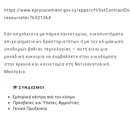
https://www.eprocurement.gov.cy/epps/cft/listContractD
resourceId=7602126#
Εάν ασχολείστε με πάρκα καινοτομίας, οικοσυστήματα
επιχειρηματικών δραστηριοτήτων ή με την κλιμάκωση
υποδομών βαθιάς τεχνολογίας — αυτή είναι μια
μοναδική ευκαιρία να συμβάλλετε στην οικοδόμηση
στην έρευνα και καινοτομία στη Νοτιοανατολική
Μεσόγειο.
ΣΎΝΔΕΣΜΟΙ
Εμπορικά κέντρα ανά τον κόσμο
Πρεσβείες και Ύπατες Αρμοστίες
Γενικά Προξενεία