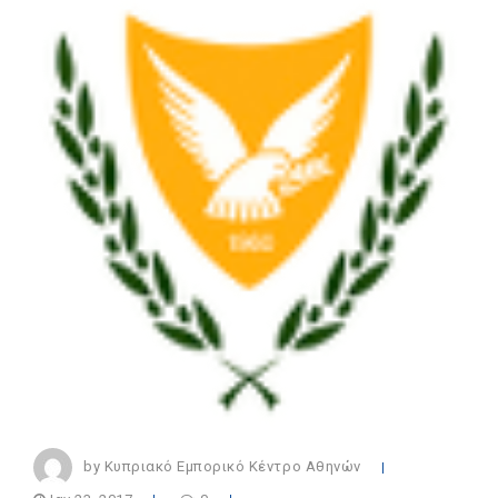
by Κυπριακό Εμπορικό Κέντρο Αθηνών